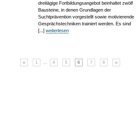
dreitägige Fortbildungsangebot beinhaltet zwölf
Bausteine, in denen Grundlagen der
Suchtprävention vorgestellt sowie motivierende
Gesprächstechniken trainiert werden. Es sind
[...]
weiterlesen
«
»
…
1
4
5
6
7
8
© 2026
Caritasverband für die Regionen Aachen-Stadt und
Aachen-Land e.V.
·
Datenschutz
·
Barrierefreiheit
·
Impressum
Webdesign:
XIQIT GmbH