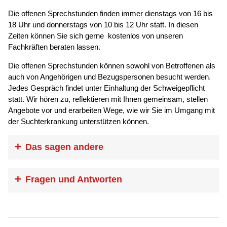
Die offenen Sprechstunden finden immer dienstags von 16 bis
18 Uhr und donnerstags von 10 bis 12 Uhr statt. In diesen
Zeiten können Sie sich gerne kostenlos von unseren
Fachkräften beraten lassen.
Die offenen Sprechstunden können sowohl von Betroffenen als
auch von Angehörigen und Bezugspersonen besucht werden.
Jedes Gespräch findet unter Einhaltung der Schweigepflicht
statt. Wir hören zu, reflektieren mit Ihnen gemeinsam, stellen
Angebote vor und erarbeiten Wege, wie wir Sie im Umgang mit
der Suchterkrankung unterstützen können.
Das sagen andere
„Meine Einstellung zu meiner
Fragen und Antworten
Vergangenheit hat sich geändert. Ich
habe eine Toleranz mir selbst gegenüber
Kostet der Besuch Ihrer Sprechstunde etwas?
entwickelt und kann somit auch toleranter
Nein, der Besuch unserer Sprechstunde ist für Sie
meinen Mitmenschen gegenüber sein.“