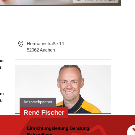
Hermannstraße 14
52062 Aachen
ber
n
.
im
zu
Ansprechpartner
René Fischer
Einrichtungsleitung Beratung,
Behandlung