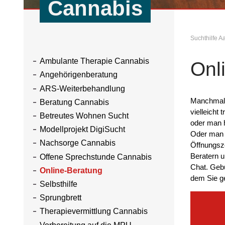
Cannabis
Suchthilfe 
Ambulante Therapie Cannabis
Onl
Angehörigenberatung
ARS-Weiterbehandlung
Manchmal 
Beratung Cannabis
vielleicht 
Betreutes Wohnen Sucht
oder man h
Modellprojekt DigiSucht
Oder man i
Nachsorge Cannabis
Öffnungsze
Beratern u
Offene Sprechstunde Cannabis
Chat. Gebü
Online-Beratung
dem Sie ge
Selbsthilfe
Sprungbrett
Therapievermittlung Cannabis