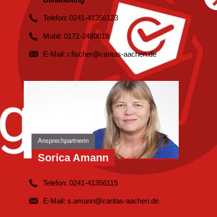
Telefon: 0241-41356123
Mobil: 0172-2480018
E-Mail:
r.fischer@caritas-aachen.de
Ansprechpartnerin
Sorica Amann
Telefon: 0241-41356115
E-Mail:
s.amann@caritas-aachen.de