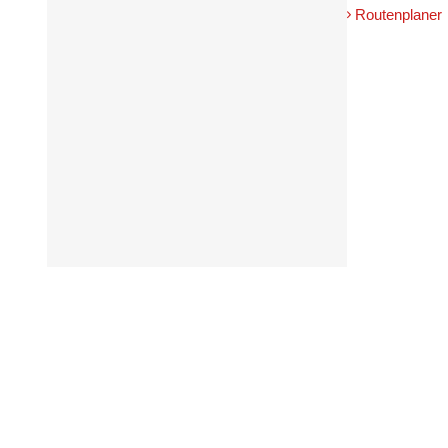
Routenplaner
Über die
Fragen z
anonym b
Fragen i
Für die 
Unbefugt
gesicher
zunächst
einer no
Erfin
sich 
Geben
Berate
wenn 
Wenn 
Passw
per E
Diese
Berat