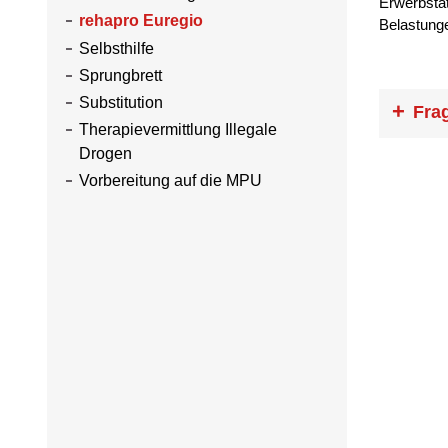
Erwerbstät
rehapro Euregio
Belastung
Selbsthilfe
Sprungbrett
Substitution
Fra
Therapievermittlung Illegale
Drogen
Wann da
bin?
Vorbereitung auf die MPU
Wenn Si
Program
uns im R
melden. 
Basis
.
Haben I
Alle Mit
sich ohn
eine Sit
Muss ic