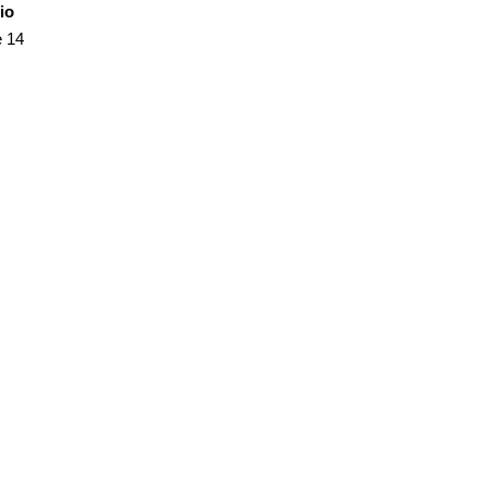
io
 14