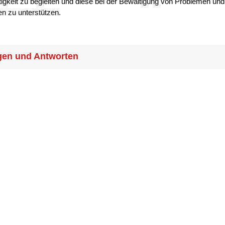
igkeit zu begleiten und diese bei der Bewältigung von Problemen und
en zu unterstützen.
gen und Antworten
rf ich mich bei Ihnen melden, wenn ich an rehapro interessiert
e als Kunde des Jobcenters von Ihrem Fallmangager in das
m rehapro aufgenommen worden sind, können Sie sich gerne bei
ahmen unserer Öffnungszeiten telefonisch oder per E-Mail bei uns
Die Zusammenarbeit mit der Suchthilfe Aachen erfolgt auf freiwilliger
hre Mitarbeiter Schweigepflicht?
arbeiter in unserer Beratungsstelle haben Schweigepflicht und dürfen
e Ihr Einverständnis nicht gegenüber Dritten äußern. Ausnahme ist
uation, in der Sie selbst- oder fremdgefährdend sind.
h abstinent sein, wenn ich mich über das Projekt rehapro