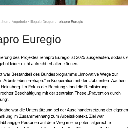
Aachen
Angebote
Illegale Drogen
rehapro Euregio
apro Euregio
ierung des Projektes rehapro Euregio ist 2025 ausgelaufen, sodass w
ebot leider nicht aufrecht erhalten können.
kt war Bestandteil des Bundesprogramms „Innovative Wege zur
m Arbeitsleben –rehapro“ in Kooperation mit den Jobcentern Aachen,
Heinsberg. Im Fokus der Beratung stand die Realisierung
erechter Beschäftigung mit der zentralen These „Prävention durch
ung“.
gabe war die Unterstützung bei der Auseinandersetzung der eigenen
ankung im Zusammenhang zum Arbeitskontext. Ziel war,
labhängige Personen auf dem Weg in eine potentialgerechte