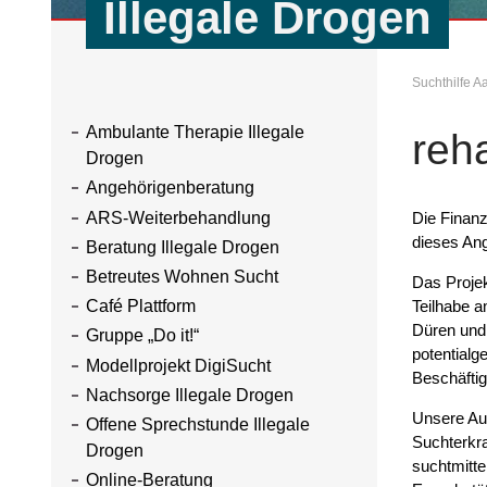
Illegale Drogen
Suchthilfe 
Ambulante Therapie Illegale
reh
Drogen
Angehörigenberatung
Die Finanz
ARS-Weiterbehandlung
dieses Ang
Beratung Illegale Drogen
Betreutes Wohnen Sucht
Das Proje
Teilhabe a
Café Plattform
Düren und 
Gruppe „Do it!“
potentialg
Modellprojekt DigiSucht
Beschäftig
Nachsorge Illegale Drogen
Unsere Auf
Offene Sprechstunde Illegale
Suchterkr
Drogen
suchtmitte
Online-Beratung