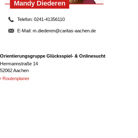
mit anderen zu reden und nicht nur
Mandy Diederen
Ratschläge zu bekommen, sondern sie
auch selber zu geben.“
Telefon: 0241-41356110
E-Mail:
m.diederen@caritas-aachen.de
Online-Spieler, 28 Jahre
Orientierungsgruppe Glücksspiel- & Onlinesucht
Hermannstraße 14
52062 Aachen
Routenplaner