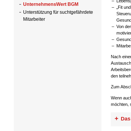
Lebensp
UnternehmensWert BGM
„Fit un
Unterstützung für suchtgefährdete
Steueru
Mitarbeiter
Gesund
Von der
motivie
Gesunde
Mitarbei
Nach einem
Austauschm
Arbeitsber
den teiln
Zum Abschl
Wenn auch
möchten, 
Das