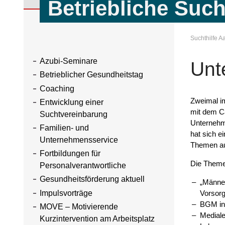
Betriebliche Suc
Suchthilfe 
Azubi-Seminare
Unt
Betrieblicher Gesundheitstag
Coaching
Zweimal im
Entwicklung einer
mit dem C
Suchtvereinbarung
Unternehm
Familien- und
hat sich e
Unternehmensservice
Themen aus
Fortbildungen für
Die Themen
Personalverantwortliche
Gesundheitsförderung aktuell
„Männer
Impulsvorträge
Vorsorg
BGM in 
MOVE – Motivierende
Mediale
Kurzintervention am Arbeitsplatz