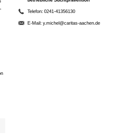
s
,
Telefon: 0241-41356130
E-Mail:
y.michel@caritas-aachen.de
on