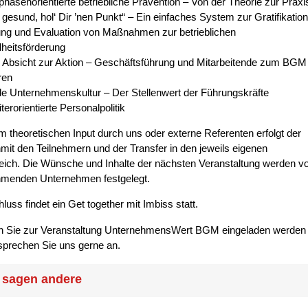
hasenorientierte betriebliche Prävention – Von der Theorie zur Praxi
d gesund, hol‘ Dir ’nen Punkt“ – Ein einfaches System zur Gratifikation
ng und Evaluation von Maßnahmen zur betrieblichen
heitsförderung
 Absicht zur Aktion – Geschäftsführung und Mitarbeitende zum BGM
ren
 Unternehmenskultur – Der Stellenwert der Führungskräfte
terorientierte Personalpolitik
 theoretischen Input durch uns oder externe Referenten erfolgt der
it den Teilnehmern und der Transfer in den jeweils eigenen
eich. Die Wünsche und Inhalte der nächsten Veranstaltung werden v
ehmenden Unternehmen festgelegt.
uss findet ein Get together mit Imbiss statt.
 Sie zur Veranstaltung UnternehmensWert BGM eingeladen werden
sprechen Sie uns gerne an.
 sagen andere