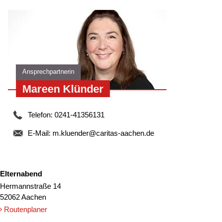
„Informativ – unterhaltsam – zum
Nachdenken anregend.“
(Mutter)
Ansprechpartnerin
Mareen Klünder
Telefon: 0241-41356131
E-Mail:
m.kluender@caritas-aachen.de
Elternabend
Hermannstraße 14
52062 Aachen
Routenplaner