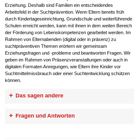
Erziehung. Deshalb sind Familien ein entscheidendes
Arbeitsfeld in der Suchtprävention. Wenn Eltern bereits früh
durch Kindertageseinrichtung, Grundschule und weiterführende
Schulen erreicht werden, kann mit ihnen in dem weiten Bereich
der Förderung von Lebenskompetenzen gearbeitet werden. Im
Rahmen von Elternabenden (digital oder in präsenz) zu
suchtpräventiven Themen erörtern wir gemeinsam
Erziehungsfragen und -probleme und beantworten Fragen. Wir
geben im Rahmen von Präsenzveranstaltungen oder auch in
digitalen Formaten Anregungen, wie Eltern ihre Kinder vor
Suchtmittelmissbrauch oder einer Suchtentwicklung schützen
können.
Das sagen andere
„Vielen Dank für die hilfreichen
Fragen und Antworten
Informationen, die Sie trotz der
Ernsthaftigkeit des Themas sehr amüsant
Wir möchten in unserer Schule oder Einrichtung einen
rüber gebracht haben. Der Elternabend
Elternabend anbieten. Was muss ich tun??