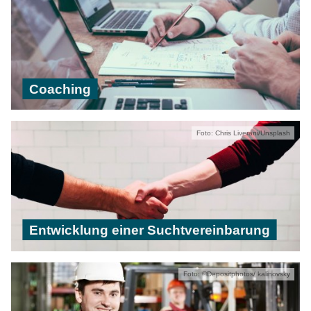
Coaching
Foto: Chris Liverani/Unsplash
Entwicklung einer Suchtvereinbarung
Foto: ©Depositphotos/ kalinovsky