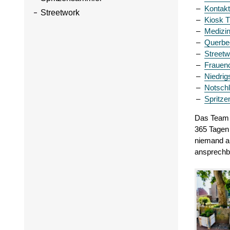
Kontakt
Streetwork
Kiosk 
Medizi
Querbe
Streetw
Frauen
Niedrig
Notschl
Spritz
Das Team 
365 Tagen 
niemand al
ansprechba