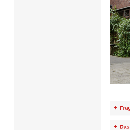
Fra
Wann kan
Das
trinken