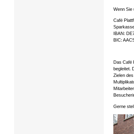
Wenn Sie 
Café Platt
Sparkass
IBAN: DE7
BIC: AAC
Das Café P
begleitet.
Zielen des
Multiplika
Mitarbeite
Besucheri
Gerne stel