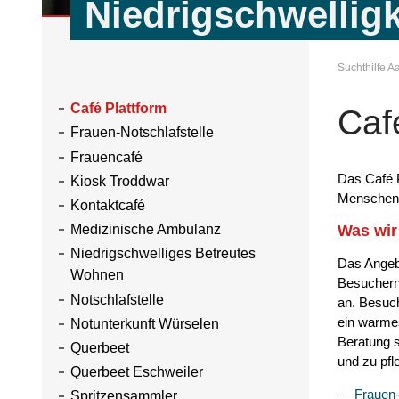
Niedrigschwelligk
Suchthilfe 
Café Plattform
Caf
Frauen-Notschlafstelle
Frauencafé
Das Café P
Kiosk Troddwar
Menschen s
Kontaktcafé
Was wir
Medizinische Ambulanz
Niedrigschwelliges Betreutes
Das Angebo
Wohnen
Besuchern 
Notschlafstelle
an. Besuc
ein warme
Notunterkunft Würselen
Beratung s
Querbeet
und zu pfl
Querbeet Eschweiler
Frauen-
Spritzensammler