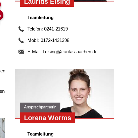
Laurids Elsing
Teamleitung
Telefon: 0241-21619
Mobil: 0172-1431398
E-Mail:
l.elsing@caritas-aachen.de
den
den
Ansprechpartnerin
Lorena Worms
Teamleitung