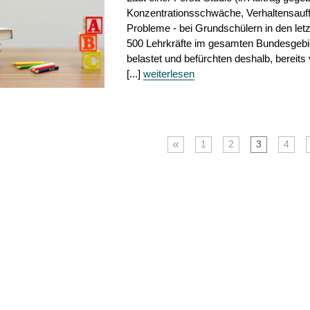
Konzentrationsschwäche, Verhaltensauffä
Probleme - bei Grundschülern in den le
500 Lehrkräfte im gesamten Bundesgebiet
belastet und befürchten deshalb, bereit
[...]
weiterlesen
«
1
2
3
4