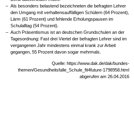
Als besonders belastend bezeichneten die befragten Lehrer
den Umgang mit verhaltensauffälligen Schülern (64 Prozent),
Lärm (61 Prozent) und fehlende Erholungspausen im
Schulalltag (54 Prozent).
Auch Präsentismus ist an deutschen Grundschulen an der
Tagesordnung: Fast drei Viertel der befragten Lehrer sind im
vergangenen Jahr mindestens einmal krank zur Arbeit
gegangen, 55 Prozent davon sogar mehrmals.
Quelle: https://www.dak.de/dak/bundes-
themen/Gesundheitsfalle_Schule_fit4future-1798958.html
abgerufen am 26.04.2016
© 2026
Caritasverband für die Regionen Aachen-Stadt und
Aachen-Land e.V.
·
Datenschutz
·
Barrierefreiheit
·
Impressum