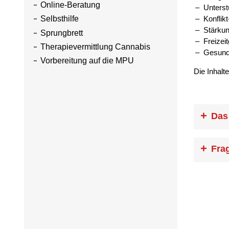
Online-Beratung
Unters
Konflik
Selbsthilfe
Stärku
Sprungbrett
Freizei
Therapievermittlung Cannabis
Gesund
Vorbereitung auf die MPU
Die Inhalt
Das
„Das
Fra
komm
Ano
Wann ko
„Wär
Wenn Sie
Verm
Ordnung 
Vermiete
Ano
Freizeit