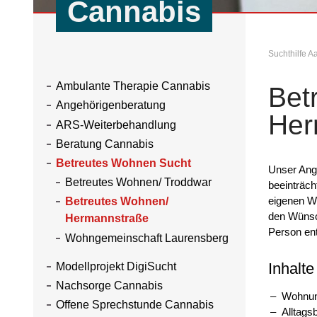
Cannabis
Suchthilfe 
Ambulante Therapie Cannabis
Bet
Angehörigenberatung
Her
ARS-Weiterbehandlung
Beratung Cannabis
Betreutes Wohnen Sucht
Unser Ang
Betreutes Wohnen/ Troddwar
beeinträch
eigenen Wo
Betreutes Wohnen/
den Wünsch
Hermannstraße
Person ent
Wohngemeinschaft Laurensberg
Inhalt
Modellprojekt DigiSucht
Nachsorge Cannabis
Wohnun
Offene Sprechstunde Cannabis
Alltags