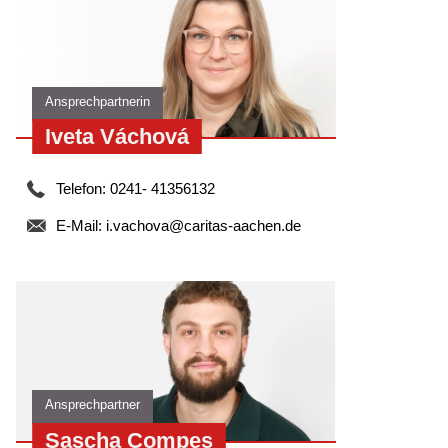
Ansprechpartnerin
Iveta Váchová
Telefon: 0241- 41356132
E-Mail:
i.vachova@caritas-aachen.de
Ansprechpartner
Sascha Compes