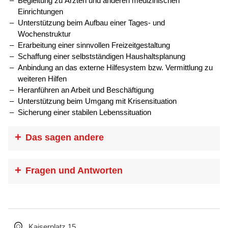
Begleitung zu Ärzten und anderen medizinischen
Einrichtungen
Unterstützung beim Aufbau einer Tages- und
Wochenstruktur
Erarbeitung einer sinnvollen Freizeitgestaltung
Schaffung einer selbstständigen Haushaltsplanung
Anbindung an das externe Hilfesystem bzw. Vermittlung zu
weiteren Hilfen
Heranführen an Arbeit und Beschäftigung
Unterstützung beim Umgang mit Krisensituation
Sicherung einer stabilen Lebenssituation
Das sagen andere
„Das BeWo hilft mir sehr, mit meinem
Fragen und Antworten
Leben zurecht zu kommen und
selbständig wohnen zu können.“
Wer kann das BeWo in Anspruch nehmen?
Anonym
Das BeWo-Angebot richtet sich an Personen, die in einer
„Wäre BeWo nicht gewesen, hätte ich von
eigenen Wohnung leben und eine diagnostizierte
Kaiserplatz 15