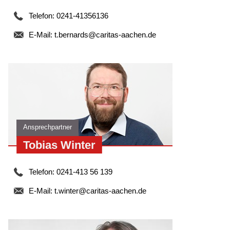
Rheinland finanziert.
Telefon: 0241-41356136
Was ist die WG Laurensberg?
E-Mail:
t.bernards@caritas-aachen.de
Ein spezielles Angebot unseres BeWo-Bereiches ist die
Wohngemeinschaft in Aachen-Laurensberg. Dort halten wir
5 Wohnplätze vor, wo in einem Einfamilienhaus abstinentes
Wohnen im Rahmen einer Gemeinschaft möglich ist. Diese
Wohnplätze sind für Menschen, welche abstinent leben
wollen und können. Voraussetzung für die Aufnahme ist,
eine stationäre Therapie erfolgreich abgeschlossen zu
haben bzw. eine ambulante Therapie zu absolvieren.
Ansprechpartner
Tobias Winter
Telefon: 0241-413 56 139
E-Mail:
t.winter@caritas-aachen.de