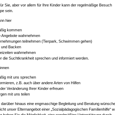
 für Sie, aber vor allem für Ihre Kinder kann der regelmäßige Besuch
pe sein.
ann hier
äßig kommen
ve Angebote wahrnehmen
ernehmungen teilnehmen (Tierpark, Schwimmen gehen)
 und Backen
reizeiten wahrnehmen
r die Suchtkrankheit sprechen und informiert werden.
önnen
ßig mit uns sprechen
formieren, z.B. auch über andere Arten von Hilfen
 der Veränderung Ihrer Kinder erfreuen
rgen mit uns teilen
e darüber hinaus eine engmaschige Begleitung und Beratung wünsch
eicht unser Elternangebot einer „Sozialpädagogischen Familienhilfe“ 
ier haben Sie die Möglichkeit, eine regelmäßige Unterstützung durch