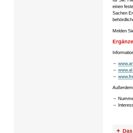
einen fest
Sachen Er
behördlich
Melden Sie
Ergänze
Informatio
www.an
www.al-
www.fr
Außerdem
Nummer
Interes
Das