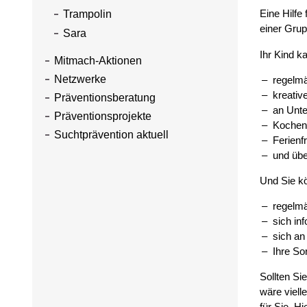
Eine Hilfe
Trampolin
einer Grup
Sara
Ihr Kind k
Mitmach-Aktionen
Netzwerke
regelm
kreati
Präventionsberatung
an Unt
Präventionsprojekte
Kochen
Suchtprävention aktuell
Ferienf
und übe
Und Sie k
regelmä
sich in
sich an
Ihre So
Sollten Si
wäre viell
für Sie. H