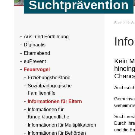
Suchtprävention
Suchthilfe 
Aus- und Fortbildung
Info
Diginautis
Elternabend
Kein M
euPrevent
hineing
Feuervogel
Chanc
Erziehungsbeistand
Sozialpädagogische
Auch sücht
Familienhilfe
Gemeinsam
Informationen für Eltern
Geheimnis 
Informationen für
Sucht verä
Kinder/Jugendliche
Durch Ihr
Informationen für Multiplikatoren
und die En
Informationen für Behörden