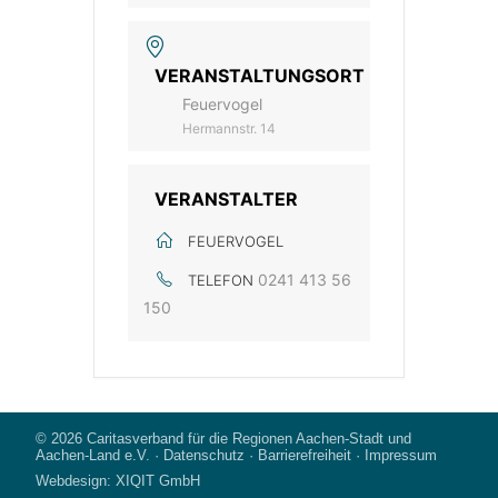
VERANSTALTUNGSORT
Feuervogel
Hermannstr. 14
VERANSTALTER
FEUERVOGEL
0241 413 56
TELEFON
150
© 2026
Caritasverband für die Regionen Aachen-Stadt und
Aachen-Land e.V.
·
Datenschutz
·
Barrierefreiheit
·
Impressum
Webdesign:
XIQIT GmbH