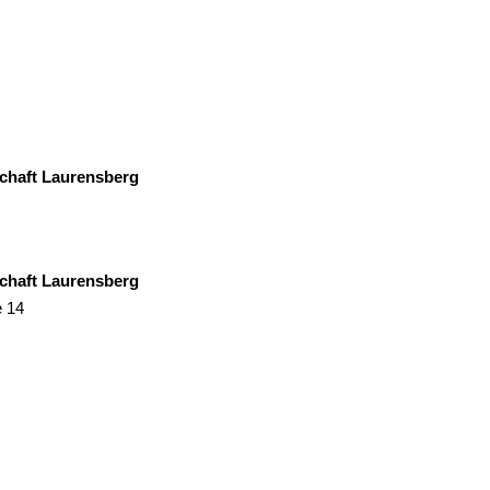
ielles Angebot unseres BeWo-Bereiches ist die Wohngemeinschaft i
aurensberg. Dort halten wir 5 Wohnplätze vor, wo in einem
lienhaus abstinentes Wohnen im Rahmen einer Gemeinschaft möglic
se Wohnplätze sind für Menschen, welche abstinent leben wollen und
Voraussetzung für die Aufnahme ist, eine stationäre Therapie
ich abgeschlossen zu haben bzw. eine ambulante Therapie zu
ren.
haft Laurensberg
haft Laurensberg
 14