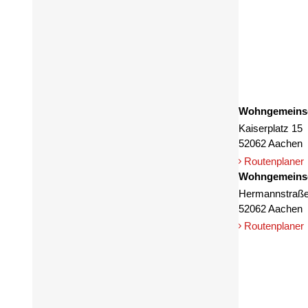
Ein spez
Aachen-L
Einfami
ist. Die
können. 
erfolgre
absolvie
Wohngemeinsc
Kaiserplatz 15
52062 Aachen
Routenplaner
Wohngemeinsc
Hermannstraße
52062 Aachen
Routenplaner