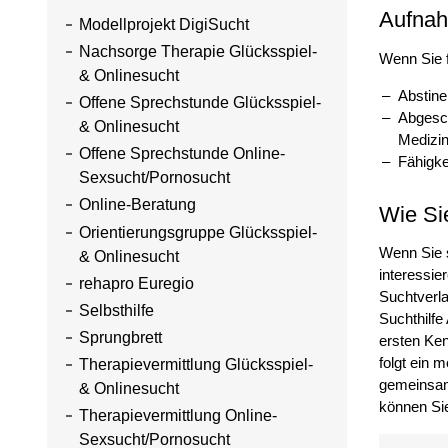
Aufnah
Modellprojekt DigiSucht
Nachsorge Therapie Glücksspiel-
Wenn Sie fo
& Onlinesucht
Abstine
Offene Sprechstunde Glücksspiel-
Abgesc
& Onlinesucht
Medizin
Offene Sprechstunde Online-
Fähigke
Sexsucht/Pornosucht
Online-Beratung
Wie Si
Orientierungsgruppe Glücksspiel-
Wenn Sie s
& Onlinesucht
interessie
rehapro Euregio
Suchtverla
Selbsthilfe
Suchthilfe
Sprungbrett
ersten Ken
folgt ein 
Therapievermittlung Glücksspiel-
gemeinsam
& Onlinesucht
können Si
Therapievermittlung Online-
Sexsucht/Pornosucht