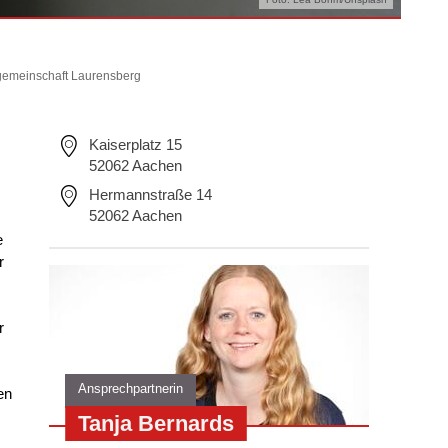
emeinschaft Laurensberg
Kaiserplatz 15
52062 Aachen
Hermannstraße 14
52062 Aachen
e
r
r
Ansprechpartnerin
en
Tanja Bernards