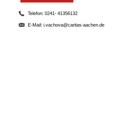
n
Telefon: 0241- 41356132
h
E-Mail:
i.vachova@caritas-aachen.de