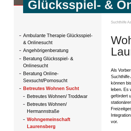
Glücksspiel- & O
Suchthilfe 
Ambulante Therapie Glücksspiel-
Woh
& Onlinesucht
Lau
Angehörigenberatung
Beratung Glücksspiel- &
Onlinesucht
Als Vorber
Beratung Online-
Suchthilfe
Sexsucht/Pornosucht
können bi
Betreutes Wohnen Sucht
leben. Es 
gefördert 
Betreutes Wohnen/ Troddwar
stationäre
Betreutes Wohnen/
Freizeitge
Hermannstraße
Integratio
Wohngemeinschaft
vor.
Laurensberg