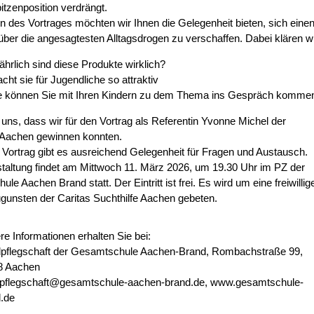
itzenposition verdrängt.
des Vortrages möchten wir Ihnen die Gelegenheit bieten, sich eine
über die angesagtesten Alltagsdrogen zu verschaffen. Dabei klären wi
ährlich sind diese Produkte wirklich?
ht sie für Jugendliche so attraktiv
e können Sie mit Ihren Kindern zu dem Thema ins Gespräch komme
 uns, dass wir für den Vortrag als Referentin Yvonne Michel der
e Aachen gewinnen konnten.
ortrag gibt es ausreichend Gelegenheit für Fragen und Austausch.
taltung findet am Mittwoch 11. März 2026, um 19.30 Uhr im PZ der
e Aachen Brand statt. Der Eintritt ist frei. Es wird um eine freiwillig
unsten der Caritas Suchthilfe Aachen gebeten.
re Informationen erhalten Sie bei:
pflegschaft der Gesamtschule Aachen-Brand, Rombachstraße 99,
8 Aachen
lpflegschaft@gesamtschule-aachen-brand.de, www.gesamtschule-
.de