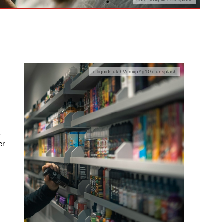
e-liquids-uk-hVcmxpYg1Gc-unsplash
1
er
–