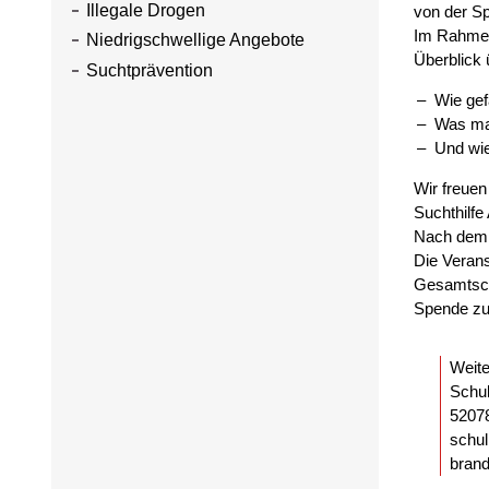
Illegale Drogen
von der Sp
Im Rahmen 
Niedrigschwellige Angebote
Überblick 
Suchtprävention
Wie gef
Was mac
Und wi
Wir freuen
Suchthilf
Nach dem V
Die Verans
Gesamtschul
Spende zug
Weite
Schul
5207
schu
brand