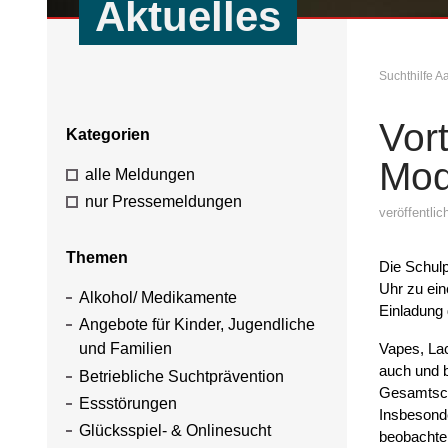
Aktuelles
Suchthilfe 
Vor
Kategorien
Mod
alle Meldungen
nur Pressemeldungen
veröffentli
Themen
Die Schulp
Uhr zu ein
Alkohol/ Medikamente
Einladung 
Angebote für Kinder, Jugendliche
Vapes, Lac
und Familien
auch und b
Betriebliche Suchtprävention
Gesamtsch
Essstörungen
Insbesonde
Glücksspiel- & Onlinesucht
beobachten