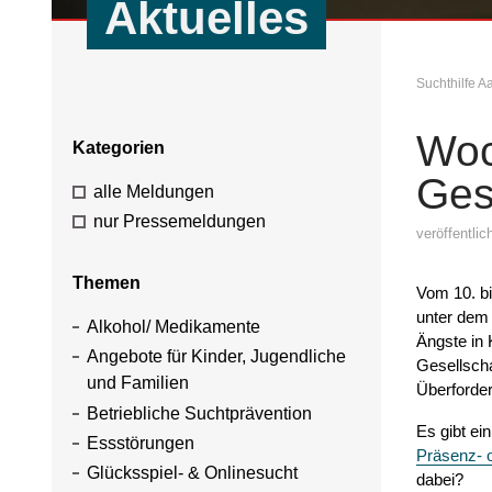
Aktuelles
Suchthilfe 
Woc
Kategorien
Ges
alle Meldungen
nur Pressemeldungen
veröffentli
Themen
Vom 10. bi
unter dem
Alkohol/ Medikamente
Ängste in 
Angebote für Kinder, Jugendliche
Gesellsch
und Familien
Überforder
Betriebliche Suchtprävention
Es gibt ei
Essstörungen
Präsenz- 
Glücksspiel- & Onlinesucht
dabei?