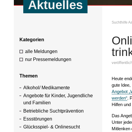
Aktuelles
Suchthilfe 
Onl
Kategorien
trin
alle Meldungen
nur Pressemeldungen
veröffentli
Themen
Heute ende
gute Idee,
Alkohol/ Medikamente
Angebot „W
Angebote für Kinder, Jugendliche
werden“
. 
und Familien
Hilfen und
Betriebliche Suchtprävention
Das Angebo
Essstörungen
Unter jed
Glücksspiel- & Onlinesucht
Mitlenken