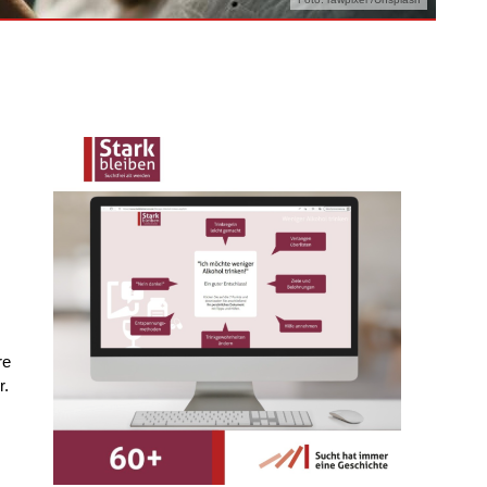
re
r.