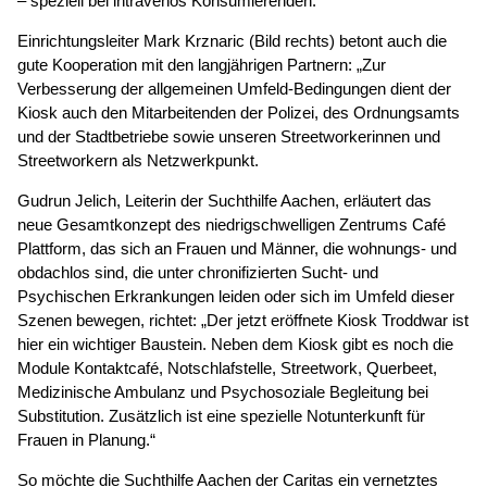
– speziell bei intravenös Konsumierenden.
Einrichtungsleiter Mark Krznaric (Bild rechts) betont auch die
gute Kooperation mit den langjährigen Partnern: „Zur
Verbesserung der allgemeinen Umfeld-Bedingungen dient der
Kiosk auch den Mitarbeitenden der Polizei, des Ordnungsamts
und der Stadtbetriebe sowie unseren Streetworkerinnen und
Streetworkern als Netzwerkpunkt.
Gudrun Jelich, Leiterin der Suchthilfe Aachen, erläutert das
neue Gesamtkonzept des niedrigschwelligen Zentrums Café
Plattform, das sich an Frauen und Männer, die wohnungs- und
obdachlos sind, die unter chronifizierten Sucht- und
Psychischen Erkrankungen leiden oder sich im Umfeld dieser
Szenen bewegen, richtet: „Der jetzt eröffnete Kiosk Troddwar ist
hier ein wichtiger Baustein. Neben dem Kiosk gibt es noch die
Module Kontaktcafé, Notschlafstelle, Streetwork, Querbeet,
Medizinische Ambulanz und Psychosoziale Begleitung bei
Substitution. Zusätzlich ist eine spezielle Notunterkunft für
Frauen in Planung.“
So möchte die Suchthilfe Aachen der Caritas ein vernetztes