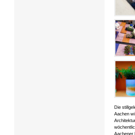
Die stillg
Aachen wir
Architektu
wöchentlic
Aachener B