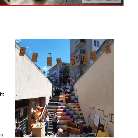
ht
en