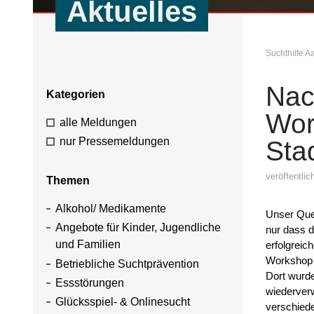
Aktuelles
Suchthilfe 
Nac
Kategorien
Wor
alle Meldungen
nur Pressemeldungen
Sta
veröffentli
Themen
Alkohol/ Medikamente
Unser Quer
Angebote für Kinder, Jugendliche
nur dass 
und Familien
erfolgreic
Workshop 
Betriebliche Suchtprävention
Dort wurde
Essstörungen
wiederver
Glücksspiel- & Onlinesucht
verschied