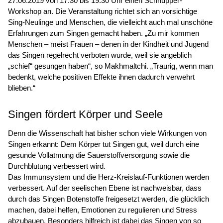
27.06.2019 von 17.30 bis 19.30 Uhr einen Schnupper-
Workshop an. Die Veranstaltung richtet sich an vorsichtige
Sing-Neulinge und Menschen, die vielleicht auch mal unschöne
Erfahrungen zum Singen gemacht haben. „Zu mir kommen
Menschen – meist Frauen – denen in der Kindheit und Jugend
das Singen regelrecht verboten wurde, weil sie angeblich
„schief“ gesungen haben“, so Makhmaltchi. „Traurig, wenn man
bedenkt, welche positiven Effekte ihnen dadurch verwehrt
blieben.“
Singen fördert Körper und Seele
Denn die Wissenschaft hat bisher schon viele Wirkungen von
Singen erkannt: Dem Körper tut Singen gut, weil durch eine
gesunde Vollatmung die Sauerstoffversorgung sowie die
Durchblutung verbessert wird.
Das Immunsystem und die Herz-Kreislauf-Funktionen werden
verbessert. Auf der seelischen Ebene ist nachweisbar, dass
durch das Singen Botenstoffe freigesetzt werden, die glücklich
machen, dabei helfen, Emotionen zu regulieren und Stress
abzubauen. Besonders hilfreich ist dabei das Singen von so