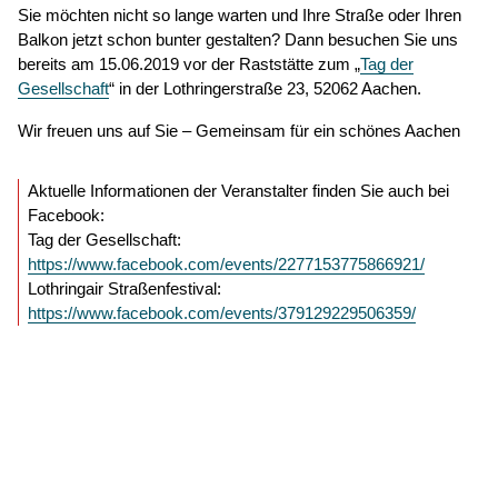
Sie möchten nicht so lange warten und Ihre Straße oder Ihren
Balkon jetzt schon bunter gestalten? Dann besuchen Sie uns
bereits am 15.06.2019 vor der Raststätte zum „
Tag der
Gesellschaft
“ in der Lothringerstraße 23, 52062 Aachen.
Wir freuen uns auf Sie – Gemeinsam für ein schönes Aachen
Aktuelle Informationen der Veranstalter finden Sie auch bei
Facebook:
Tag der Gesellschaft:
https://www.facebook.com/events/2277153775866921/
Lothringair Straßenfestival:
https://www.facebook.com/events/379129229506359/
© 2026
Caritasverband für die Regionen Aachen-Stadt und
Aachen-Land e.V.
·
Datenschutz
·
Barrierefreiheit
·
Impressum
Webdesign:
XIQIT GmbH