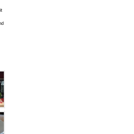
it
m
nd