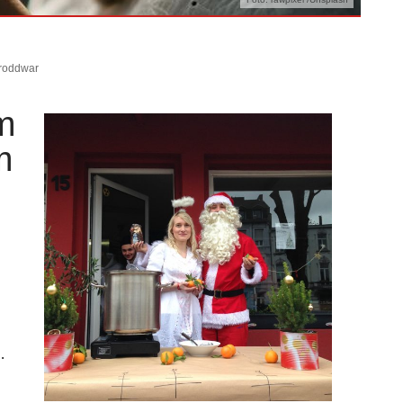
Troddwar
m
m
.