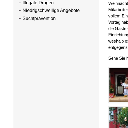
Illegale Drogen
Weihnacht
Mitarbeite
Niedrigschwellige Angebote
vollem Ei
Suchtprävention
Vortag hab
die Gäste 
Einrichtun
weshalb es
entgegenzu
Sehe Sie h