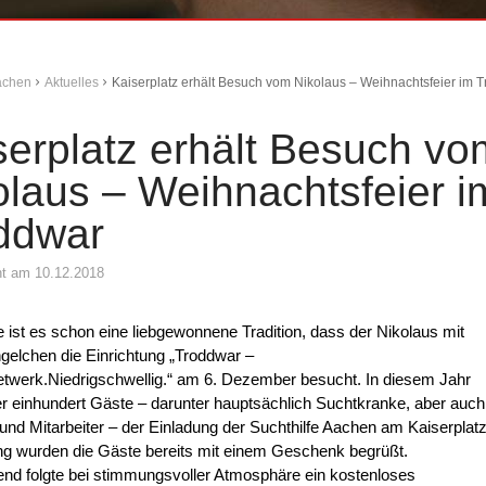
Aachen
Aktuelles
Kaiserplatz erhält Besuch vom Nikolaus – Weihnachtsfeier im 
serplatz erhält Besuch vo
olaus – Weihnachtsfeier i
ddwar
cht am 10.12.2018
le ist es schon eine liebgewonnene Tradition, dass der Nikolaus mit
elchen die Einrichtung „Troddwar –
twerk.Niedrigschwellig.“ am 6. Dezember besucht. In diesem Jahr
er einhundert Gäste – darunter hauptsächlich Suchtkranke, aber auch
nd Mitarbeiter – der Einladung der Suchthilfe Aachen am Kaiserplatz
g wurden die Gäste bereits mit einem Geschenk begrüßt.
nd folgte bei stimmungsvoller Atmosphäre ein kostenloses