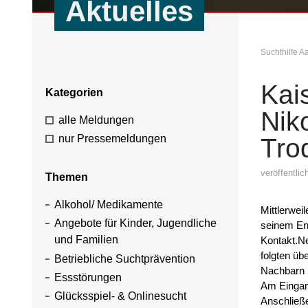
Aktuelles
Suchthilfe 
Kai
Kategorien
Nik
alle Meldungen
nur Pressemeldungen
Tro
veröffentli
Themen
Alkohol/ Medikamente
Mittlerwei
Angebote für Kinder, Jugendliche
seinem Eng
und Familien
Kontakt.Ne
folgten üb
Betriebliche Suchtprävention
Nachbarn u
Essstörungen
Am Eingan
Glücksspiel- & Onlinesucht
Anschließe