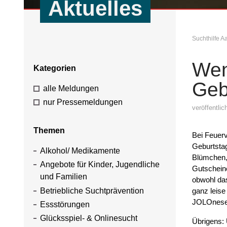
Aktuelles
Suchthilfe 
Wen
Kategorien
Geb
alle Meldungen
nur Pressemeldungen
veröffentli
Themen
Bei Feuerv
Geburtstag
Alkohol/ Medikamente
Blümchen, 
Angebote für Kinder, Jugendliche
Gutscheine
und Familien
obwohl da
Betriebliche Suchtprävention
ganz leis
JOLOnese
Essstörungen
Glücksspiel- & Onlinesucht
Übrigens: 