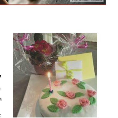
t
,
ti
t