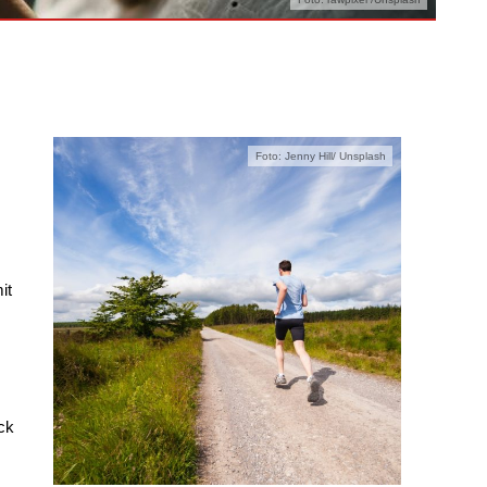
Foto: Jenny Hill/ Unsplash
it
ck