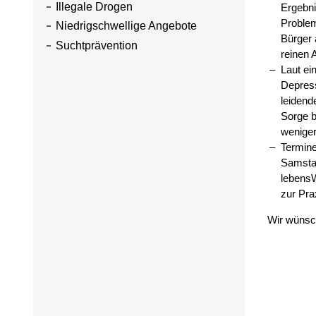
Illegale Drogen
Ergebni
Problem
Niedrigschwellige Angebote
Bürger 
Suchtprävention
reinen 
Laut ei
Depress
leidend
Sorge b
weniger
Termine
Samstag
lebensW
zur Pra
Wir wünsc