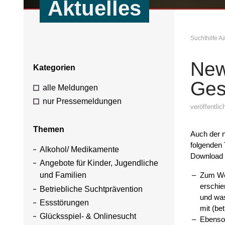
Aktuelles
Suchthilfe 
New
Kategorien
Ges
alle Meldungen
nur Pressemeldungen
veröffentli
Themen
Auch der n
folgenden 
Alkohol/ Medikamente
Download b
Angebote für Kinder, Jugendliche
Zum Wel
und Familien
erschie
Betriebliche Suchtprävention
und was
Essstörungen
mit (be
Glücksspiel- & Onlinesucht
Ebenso 