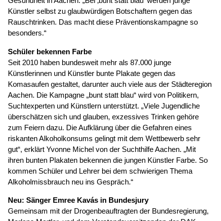
Gesundheit in Aachen. „Bei ‚bunt statt blau‘ werden junge
Künstler selbst zu glaubwürdigen Botschaftern gegen das
Rauschtrinken. Das macht diese Präventionskampagne so
besonders.“
Schüler bekennen Farbe
Seit 2010 haben bundesweit mehr als 87.000 junge
Künstlerinnen und Künstler bunte Plakate gegen das
Komasaufen gestaltet, darunter auch viele aus der Städteregion
Aachen. Die Kampagne „bunt statt blau“ wird von Politikern,
Suchtexperten und Künstlern unterstützt. „Viele Jugendliche
überschätzen sich und glauben, exzessives Trinken gehöre
zum Feiern dazu. Die Aufklärung über die Gefahren eines
riskanten Alkoholkonsums gelingt mit dem Wettbewerb sehr
gut“, erklärt Yvonne Michel von der Suchthilfe Aachen. „Mit
ihren bunten Plakaten bekennen die jungen Künstler Farbe. So
kommen Schüler und Lehrer bei dem schwierigen Thema
Alkoholmissbrauch neu ins Gespräch.“
Neu: Sänger Emree Kavás in Bundesjury
Gemeinsam mit der Drogenbeauftragten der Bundesregierung,