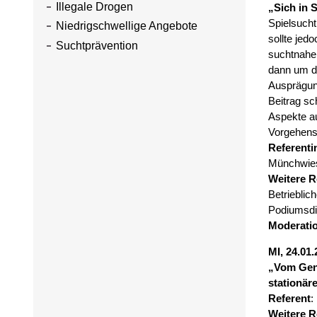
Illegale Drogen
„Sich in 
Spielsucht
Niedrigschwellige Angebote
sollte jed
Suchtprävention
suchtnahe
dann um di
Ausprägung
Beitrag sc
Aspekte au
Vorgehens
Referenti
Münchwies
Weitere R
Betriebli
Podiumsdi
Moderati
MI, 24.01
„Vom Genu
stationä
Referent
:
Weitere R