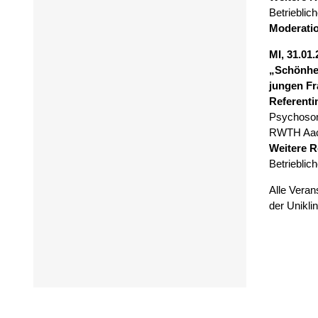
Betriebli
Moderati
MI, 31.01.
„Schönhei
jungen F
Referenti
Psychosom
RWTH Aa
Weitere R
Betriebli
Alle Veran
der Uniklin