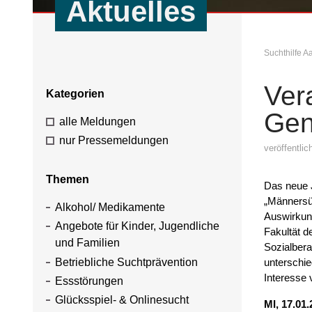
Aktuelles
Suchthilfe 
Ver
Kategorien
Gen
alle Meldungen
nur Pressemeldungen
veröffentli
Themen
Das neue J
„Männersü
Alkohol/ Medikamente
Auswirkun
Angebote für Kinder, Jugendliche
Fakultät 
und Familien
Sozialbera
Betriebliche Suchtprävention
unterschie
Interesse 
Essstörungen
Glücksspiel- & Onlinesucht
MI, 17.01