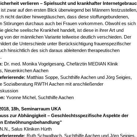
Sicherheit verlieren – Spielsucht und krankhafter Internetgebrau
 ist zwar auf den ersten Blick überwiegend bei Männern festzustellen
och nicht darüber hinwegtäuschen, dass diese stoffungebundenen,
n Störungen durchaus auch bei Frauen vorkommen. Obwohl es sich
e gleiche seelische Krankheit handelt, ist diese in ihrer Art und
 von der männlichen Variante teilweise deutlich verschieden. Der
hildert die Unterschiede unter Berücksichtigung frauenspezifischer
ch hinsichtlich des sich daraus ableitenden therapeutischen
.
n:
Dr. med. Monika Vogelgesang, Chefärztin MEDIAN Klinik
, Neuenkirchen Aachen
eferierende:
Matthias Soppe, Suchthilfe Aachen und Jörg Seigies,
che Sozialberatung RWTH Aachen mit anschließender
skussion
on:
Yvonne Michel, Suchthilfe Aachen
.2018, 18h, Seminarraum UKA
ss zur Abhängigkeit – Geschlechtsspezifische Aspekte der
ren Entwöhnungsbehandlung“
 N.N., Salus Kliniken Hürth
eferierende:
Ruth Schwalbach, Suchthilfe Aachen und Jörg Seigies,