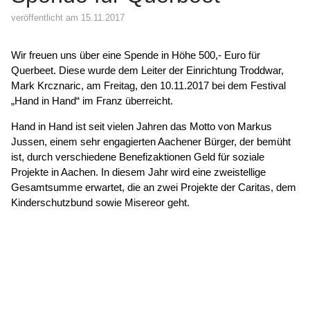
veröffentlicht am 15.11.2017
Wir freuen uns über eine Spende in Höhe 500,- Euro für
Querbeet. Diese wurde dem Leiter der Einrichtung Troddwar,
Mark Krcznaric, am Freitag, den 10.11.2017 bei dem Festival
„Hand in Hand“ im Franz überreicht.
Hand in Hand ist seit vielen Jahren das Motto von Markus
Jussen, einem sehr engagierten Aachener Bürger, der bemüht
ist, durch verschiedene Benefizaktionen Geld für soziale
Projekte in Aachen. In diesem Jahr wird eine zweistellige
Gesamtsumme erwartet, die an zwei Projekte der Caritas, dem
Kinderschutzbund sowie Misereor geht.
© 2026
Caritasverband für die Regionen Aachen-Stadt und
Aachen-Land e.V.
·
Datenschutz
·
Barrierefreiheit
·
Impressum
Webdesign:
XIQIT GmbH