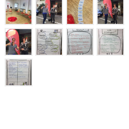
© 2026
Caritasverband für die Regionen Aachen-Stadt und
Aachen-Land e.V.
·
Datenschutz
·
Barrierefreiheit
·
Impressum
Webdesign:
XIQIT GmbH