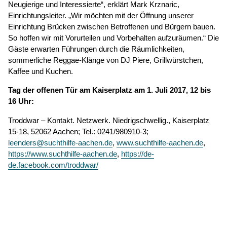
Neugierige und Interessierte“, erklärt Mark Krznaric,
Einrichtungsleiter. „Wir möchten mit der Öffnung unserer
Einrichtung Brücken zwischen Betroffenen und Bürgern bauen.
So hoffen wir mit Vorurteilen und Vorbehalten aufzuräumen.“ Die
Gäste erwarten Führungen durch die Räumlichkeiten,
sommerliche Reggae-Klänge von DJ Piere, Grillwürstchen,
Kaffee und Kuchen.
Tag der offenen Tür am Kaiserplatz am 1. Juli 2017, 12 bis
16 Uhr:
Troddwar – Kontakt. Netzwerk. Niedrigschwellig., Kaiserplatz
15-18, 52062 Aachen; Tel.: 0241/980910-3;
leenders@suchthilfe-aachen.de
,
www.suchthilfe-aachen.de
,
https://www.suchthilfe-aachen.de
,
https://de-
de.facebook.com/troddwar/
© 2026
Caritasverband für die Regionen Aachen-Stadt und