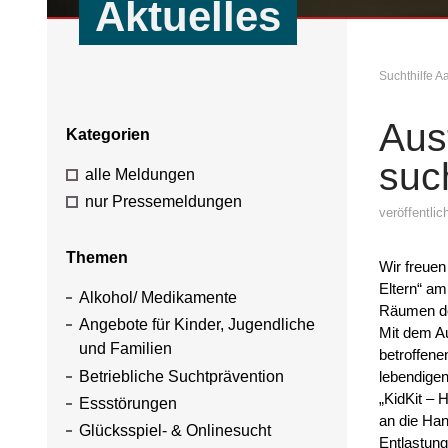
Aktuelles
Suchthilfe 
Aus
Kategorien
suc
alle Meldungen
nur Pressemeldungen
veröffentli
Themen
Wir freuen
Eltern“ am
Alkohol/ Medikamente
Räumen de
Angebote für Kinder, Jugendliche
Mit dem A
und Familien
betroffene
Betriebliche Suchtprävention
lebendigen
„KidKit – H
Essstörungen
an die Han
Glücksspiel- & Onlinesucht
Entlastung