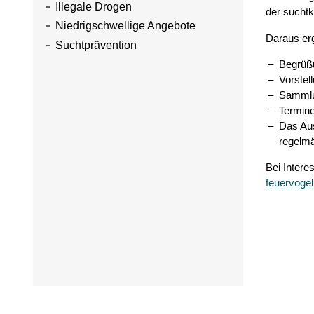
Illegale Drogen
der suchtk
Niedrigschwellige Angebote
Daraus erg
Suchtprävention
Begrüß
Vorstel
Sammlu
Termine
Das Aus
regelmä
Bei Intere
feuervoge