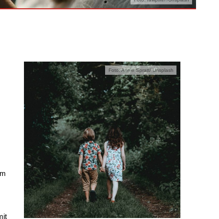
Foto: Annie Spratt/ Unsplash
em
mit