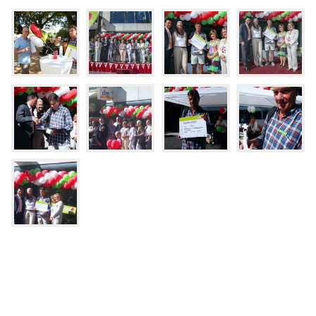
© 2026
Caritasverband für die Regionen Aachen-Stadt und
Aachen-Land e.V.
·
Datenschutz
·
Barrierefreiheit
·
Impressum