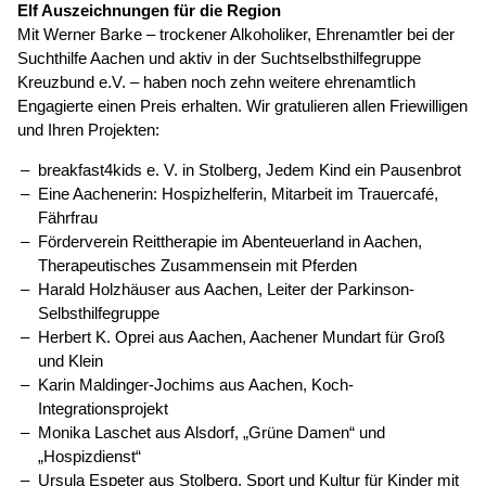
Elf Auszeichnungen für die Region
Mit Werner Barke – trockener Alkoholiker, Ehrenamtler bei der
Suchthilfe Aachen und aktiv in der Suchtselbsthilfegruppe
Kreuzbund e.V. – haben noch zehn weitere ehrenamtlich
Engagierte einen Preis erhalten. Wir gratulieren allen Friewilligen
und Ihren Projekten:
breakfast4kids e. V. in Stolberg, Jedem Kind ein Pausenbrot
Eine Aachenerin: Hospizhelferin, Mitarbeit im Trauercafé,
Fährfrau
Förderverein Reittherapie im Abenteuerland in Aachen,
Therapeutisches Zusammensein mit Pferden
Harald Holzhäuser aus Aachen, Leiter der Parkinson-
Selbsthilfegruppe
Herbert K. Oprei aus Aachen, Aachener Mundart für Groß
und Klein
Karin Maldinger-Jochims aus Aachen, Koch-
Integrationsprojekt
Monika Laschet aus Alsdorf, „Grüne Damen“ und
„Hospizdienst“
Ursula Espeter aus Stolberg, Sport und Kultur für Kinder mit