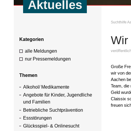
Aktuelles
Suchthilfe 
Wir
Kategorien
alle Meldungen
veröffentli
nur Pressemeldungen
Große Freu
wir von de
Themen
Aachen be
Team, die 
Alkohol/ Medikamente
Geld wurde
Angebote für Kinder, Jugendliche
Claissix 
und Familien
freuen sic
Betriebliche Suchtprävention
Essstörungen
Glücksspiel- & Onlinesucht