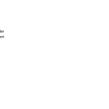
der
ert