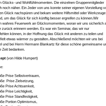
en Glücks- und Wohlfühlmomenten. Die einzelnen Gruppenmitglieder
 noch näher. Ein Jeder von uns konnte seiner eigenen Vorstellung 
hen Glück nachspüren und bekam weitere Hilfsmittel oder Werkzeuge
d, um das Glück für sich künftig besser ergreifen zu können.Wir
in wahres Feuerwerk an Glücksmomenten, woran wir uns sicherlich a
 zurück erinnern werden. Es war ein Seminar, das wir nur
ehlen können, in der Hoffnung das Glück mit anderen zu teilen und
Welt etwas wärmer zu gestalten. Abschließend möchten wir uns bei
el und bei Herrn Hermann Blankartz für diese schöne gemeinsame u
e Zeit bedanken.
zept
(von Hilde Humpert)
e:
oße Prise Selbstvertrauen,
oße Prise Zielsetzung,
oße Prise Achtsamkeit,
oße Prise Leichtigkeit,
oße Prise Standfestigkeit,
oße Portion Optimismus,