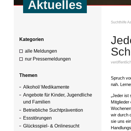
Aktuelles
Suchthilfe 
Jed
Kategorien
Sch
alle Meldungen
nur Pressemeldungen
veröffentli
Themen
Spruch von
nah. Lerne
Alkohol/ Medikamente
Angebote für Kinder, Jugendliche
„Jeder ist
Mitgliede
und Familien
Wochenend
Betriebliche Suchtprävention
wir durch 
Essstörungen
sie uns ei
Glücksspiel- & Onlinesucht
Handlungs