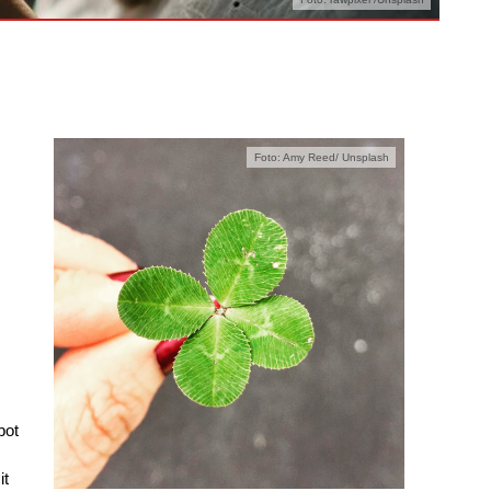
Foto: Amy Reed/ Unsplash
bot
it