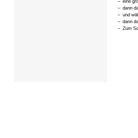
eine gr
dann d
und wäh
dann da
Zum Sch