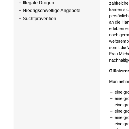
Illegale Drogen
zahlreich
kamen sich
Niedrigschwellige Angebote
persönlic
Suchtprävention
an die Han
erlebten e
noch gerne
weiterempf
somit die 
Frau Mich
nachhaltig
Glücksre
Man nehm
eine gr
eine gr
eine gr
eine gr
eine gr
eine gr