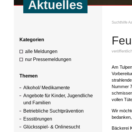
Aktuelles
Suchthilfe 
Feu
Kategorien
alle Meldungen
veröffentli
nur Pressemeldungen
Am Tulpens
Vorbereitu
Themen
strahlende
Nummer 79
Alkohol/ Medikamente
schmissen
Angebote für Kinder, Jugendliche
vollen Tü
und Familien
Wir möcht
Betriebliche Suchtprävention
bedanken, 
Essstörungen
Glücksspiel- & Onlinesucht
Bäckerei K