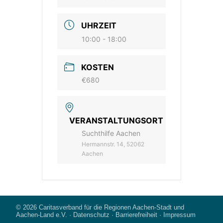
UHRZEIT
10:00 - 18:00
KOSTEN
€680
VERANSTALTUNGSORT
Suchthilfe Aachen
Hermannstr. 14, 52062
Aachen
© 2026
Caritasverband für die Regionen Aachen-Stadt und
Aachen-Land e.V.
·
Datenschutz
·
Barrierefreiheit
·
Impressum