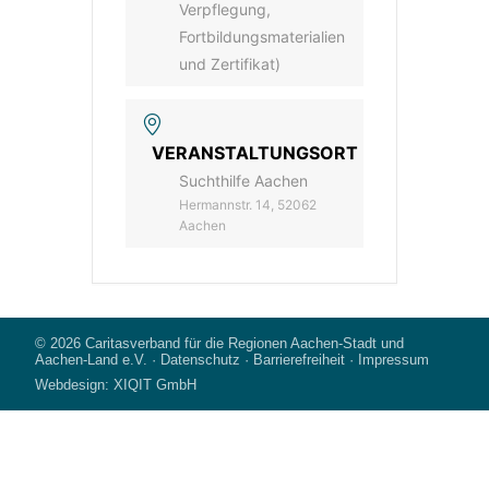
Verpflegung,
Fortbildungsmaterialien
und Zertifikat)
VERANSTALTUNGSORT
Suchthilfe Aachen
Hermannstr. 14, 52062
Aachen
© 2026
Caritasverband für die Regionen Aachen-Stadt und
Aachen-Land e.V.
·
Datenschutz
·
Barrierefreiheit
·
Impressum
Webdesign:
XIQIT GmbH