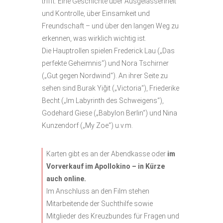
trifft. Eine Geschichte über Ausgelassenheit
und Kontrolle, über Einsamkeit und
Freundschaft – und über den langen Weg zu
erkennen, was wirklich wichtig ist.
Die Hauptrollen spielen Frederick Lau („Das
perfekte Geheimnis“) und Nora Tschirner
(„Gut gegen Nordwind“). An ihrer Seite zu
sehen sind Burak Yiğit („Victoria“), Friederike
Becht („Im Labyrinth des Schweigens“),
Godehard Giese („Babylon Berlin“) und Nina
Kunzendorf („My Zoe“) u.v.m.
Karten gibt es an der Abendkasse oder
im
Vorverkauf im Apollokino – in Kürze
auch online.
Im Anschluss an den Film stehen
Mitarbeitende der Suchthilfe sowie
Mitglieder des Kreuzbundes für Fragen und