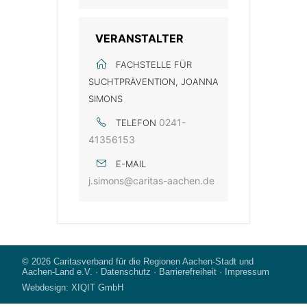
VERANSTALTER
FACHSTELLE FÜR
SUCHTPRÄVENTION, JOANNA
SIMONS
0241-
TELEFON
41356153
E-MAIL
j.simons@caritas-aachen.de
© 2026
Caritasverband für die Regionen Aachen-Stadt und
Aachen-Land e.V.
·
Datenschutz
·
Barrierefreiheit
·
Impressum
Webdesign:
XIQIT GmbH