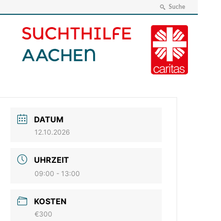
Suche
DATUM
12.10.2026
UHRZEIT
09:00 - 13:00
KOSTEN
€300