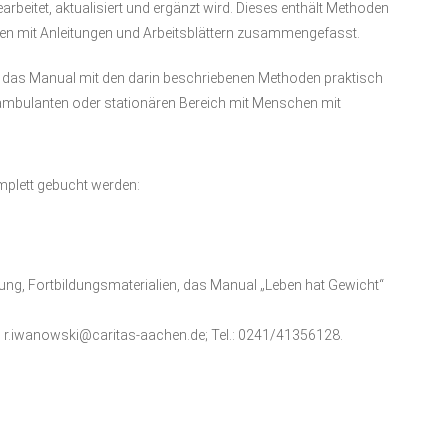
beitet, aktualisiert und ergänzt wird. Dieses enthält Methoden
iten mit Anleitungen und Arbeitsblättern zusammengefasst.
e das Manual mit den darin beschriebenen Methoden praktisch
im ambulanten oder stationären Bereich mit Menschen mit
omplett gebucht werden:
gung, Fortbildungsmaterialien, das Manual „Leben hat Gewicht“
at, r.iwanowski@caritas-aachen.de; Tel.: 0241/41356128.