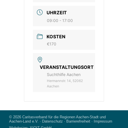
UHRZEIT
09:00 - 17:00
KOSTEN
€170
VERANSTALTUNGSORT
Suchthilfe Aachen
Hermannstr. 14, 52062
Aachen
© 2026
Caritasverband für die Regionen Aachen-Stadt und
Aachen-Land e.V.
·
Datenschutz
·
Barrierefreiheit
·
Impressum
Webdesign:
XIQIT GmbH