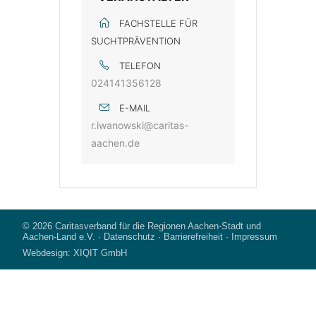
FACHSTELLE FÜR
SUCHTPRÄVENTION
TELEFON
024141356128
E-MAIL
r.iwanowski@caritas-
aachen.de
© 2026
Caritasverband für die Regionen Aachen-Stadt und
Aachen-Land e.V.
·
Datenschutz
·
Barrierefreiheit
·
Impressum
Webdesign:
XIQIT GmbH