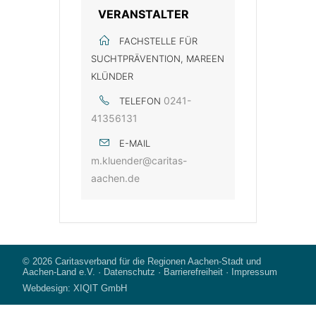
VERANSTALTER
FACHSTELLE FÜR
SUCHTPRÄVENTION, MAREEN
KLÜNDER
0241-
TELEFON
41356131
E-MAIL
m.kluender@caritas-
aachen.de
© 2026
Caritasverband für die Regionen Aachen-Stadt und
Aachen-Land e.V.
·
Datenschutz
·
Barrierefreiheit
·
Impressum
Webdesign:
XIQIT GmbH