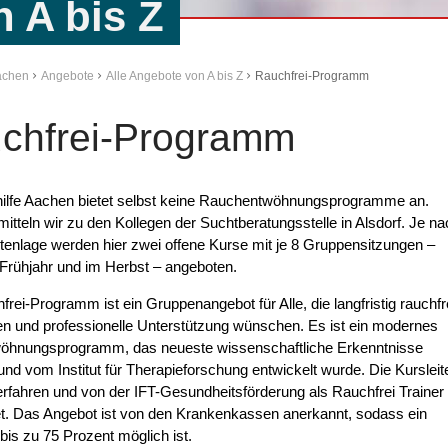
 A bis Z
Aachen
Angebote
Alle Angebote von A bis Z
Rauchfrei-Programm
chfrei-Programm
hilfe Aachen bietet selbst keine Rauchentwöhnungsprogramme an.
itteln wir zu den Kollegen der Suchtberatungsstelle in Alsdorf. Je na
tenlage werden hier zwei offene Kurse mit je 8 Gruppensitzungen –
 Frühjahr und im Herbst – angeboten.
rei-Programm ist ein Gruppenangebot für Alle, die langfristig rauchfr
en und professionelle Unterstützung wünschen. Es ist ein modernes
öhnungsprogramm, das neueste wissenschaftliche Erkenntnisse
 und vom Institut für Therapieforschung entwickelt wurde. Die Kursleit
erfahren und von der IFT-Gesundheitsförderung als Rauchfrei Trainer
t. Das Angebot ist von den Krankenkassen anerkannt, sodass ein
is zu 75 Prozent möglich ist.