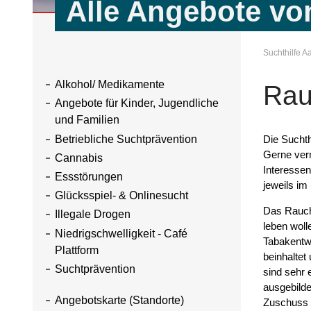
Alle Angebote von
Suchthilfe 
Alkohol/ Medikamente
Rau
Angebote für Kinder, Jugendliche
und Familien
Die Sucht
Betriebliche Suchtprävention
Gerne verm
Cannabis
Interessen
Essstörungen
jeweils im
Glücksspiel- & Onlinesucht
Das Rauchf
Illegale Drogen
leben woll
Niedrigschwelligkeit - Café
Tabakentw
Plattform
beinhaltet
Suchtprävention
sind sehr 
ausgebilde
Angebotskarte (Standorte)
Zuschuss b