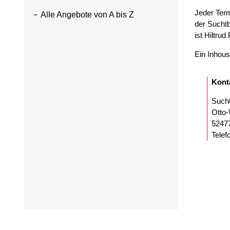
Jeder Ter
Alle Angebote von A bis Z
der Suchtb
ist Hiltrud 
Ein Inhous
Kont
Sucht
Otto-
52477
Telef