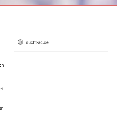
sucht-ac.de
ch
ei
er