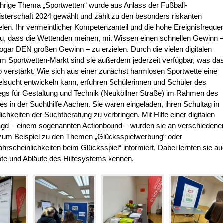
hrige Thema „Sportwetten“ wurde aus Anlass der Fußball-
terschaft 2024 gewählt und zählt zu den besonders riskanten
len. Ihr vermeintlicher Kompetenzanteil und die hohe Ereignisfreque
zu, dass die Wettenden meinen, mit Wissen einen schnellen Gewinn 
 sogar DEN großen Gewinn – zu erzielen. Durch die vielen digitalen
m Sportwetten-Markt sind sie außerdem jederzeit verfügbar, was da
o verstärkt. Wie sich aus einer zunächst harmlosen Sportwette eine
lsucht entwickeln kann, erfuhren Schülerinnen und Schüler des
egs für Gestaltung und Technik (Neuköllner Straße) im Rahmen des
es in der Suchthilfe Aachen. Sie waren eingeladen, ihren Schultag in
chkeiten der Suchtberatung zu verbringen. Mit Hilfe einer digitalen
jagd – einem sogenannten Actionbound – wurden sie an verschiedene
 zum Beispiel zu den Themen „Glücksspielwerbung“ oder
rscheinlichkeiten beim Glücksspiel“ informiert. Dabei lernten sie a
te und Abläufe des Hilfesystems kennen.