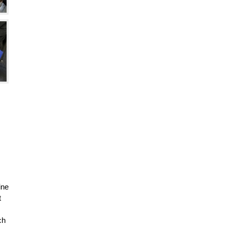
ine
t
ch