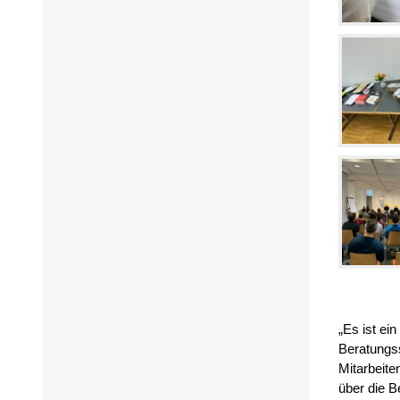
„Es ist ei
Beratungss
Mitarbeite
über die B