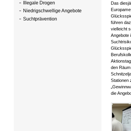
Illegale Drogen
Das diesjä
Europameis
Niedrigschwellige Angebote
Glücksspie
Suchtprävention
führen da
vielleicht
Angebote i
Suchtrisik
Glücksspie
Berufskoll
Aktionstag
den Räumli
Schnitzel
Stationen
„Gewinnwah
die Angebo