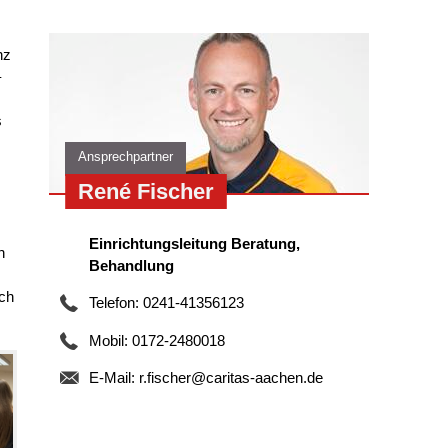
nz
–
s
Ansprechpartner
René Fischer
Einrichtungsleitung Beratung,
n
Behandlung
uch
Telefon: 0241-41356123
Mobil: 0172-2480018
E-Mail:
r.fischer@caritas-aachen.de