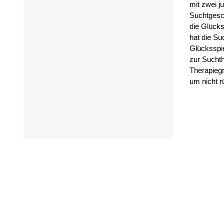
mit zwei j
Suchtgesch
die Glücks
hat die Su
Glücksspie
zur Suchth
Therapieg
um nicht r