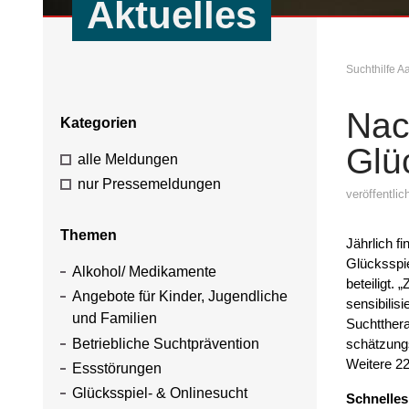
Aktuelles
Suchthilfe 
Nac
Kategorien
Glü
alle Meldungen
nur Pressemeldungen
veröffentli
Themen
Jährlich f
Glücksspie
Alkohol/ Medikamente
beteiligt. 
Angebote für Kinder, Jugendliche
sensibilis
und Familien
Suchtthera
Betriebliche Suchtprävention
schätzung
Weitere 22
Essstörungen
Glücksspiel- & Onlinesucht
Schnelles