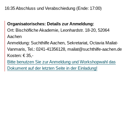
16:35 Abschluss und Verabschiedung (Ende: 17:00)
Organisatorisches: Details zur Anmeldung:
Ort: Bischöfliche Akademie, Leonhardstr. 18-20, 52064
Aachen
Anmeldung: Suchthilfe Aachen, Sekretariat, Octavia Mailat-
Vanmaris, Tel.: 0241-41356128, mailat@suchthilfe-aachen.de
Kosten: € 35,-
Bitte benutzen Sie zur Anmeldung und Workshopwahl das
Dokument auf der letzten Seite in der Einladung!
© 2026
Caritasverband für die Regionen Aachen-Stadt und
Aachen-Land e.V.
·
Datenschutz
·
Barrierefreiheit
·
Impressum
Webdesign:
XIQIT GmbH