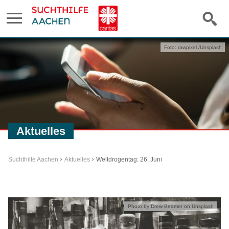
Foto: rawpixel /Unsplash
Aktuelles
Suchthilfe Aachen
Aktuelles
Weltdrogentag: 26. Juni
Photo by Drew Beamer on Unsplash