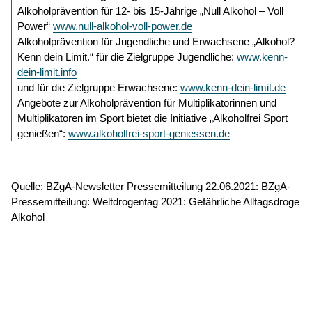
Alkoholprävention für 12- bis 15-Jährige „Null Alkohol – Voll
Power“
www.null-alkohol-voll-power.de
Alkoholprävention für Jugendliche und Erwachsene „Alkohol?
Kenn dein Limit.“ für die Zielgruppe Jugendliche:
www.kenn-
dein-limit.info
und für die Zielgruppe Erwachsene:
www.kenn-dein-limit.de
Angebote zur Alkoholprävention für Multiplikatorinnen und
Multiplikatoren im Sport bietet die Initiative „Alkoholfrei Sport
genießen“:
www.alkoholfrei-sport-geniessen.de
Quelle: BZgA-Newsletter Pressemitteilung 22.06.2021: BZgA-
Pressemitteilung: Weltdrogentag 2021: Gefährliche Alltagsdroge
Alkohol
© 2026
Caritasverband für die Regionen Aachen-Stadt und
Aachen-Land e.V.
·
Datenschutz
·
Barrierefreiheit
·
Impressum