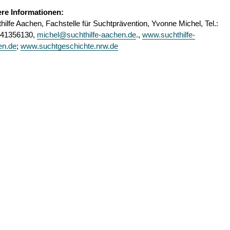
ere Informationen:
hilfe Aachen, Fachstelle für Suchtprävention, Yvonne Michel, Tel.:
/41356130,
michel@suchthilfe-aachen.de
.,
www.suchthilfe-
en.de
;
www.suchtgeschichte.nrw.de