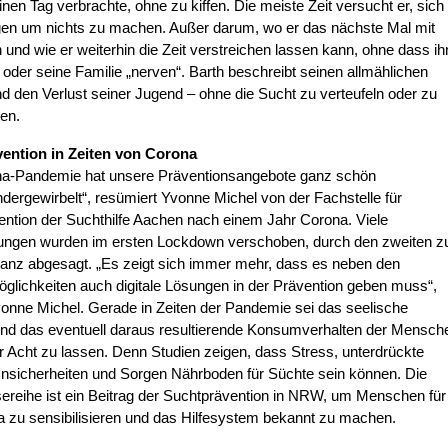
nen Tag verbrachte, ohne zu kiffen. Die meiste Zeit versucht er, sich
gen um nichts zu machen. Außer darum, wo er das nächste Mal mit
 und wie er weiterhin die Zeit verstreichen lassen kann, ohne dass ih
 oder seine Familie „nerven“. Barth beschreibt seinen allmählichen
d den Verlust seiner Jugend – ohne die Sucht zu verteufeln oder zu
hen.
ention in Zeiten von Corona
na-Pandemie hat unsere Präventionsangebote ganz schön
dergewirbelt“, resümiert Yvonne Michel von der Fachstelle für
ntion der Suchthilfe Aachen nach einem Jahr Corona. Viele
tungen wurden im ersten Lockdown verschoben, durch den zweiten 
ganz abgesagt. „Es zeigt sich immer mehr, dass es neben den
lichkeiten auch digitale Lösungen in der Prävention geben muss“,
onne Michel. Gerade in Zeiten der Pandemie sei das seelische
und das eventuell daraus resultierende Konsumverhalten der Mensch
r Acht zu lassen. Denn Studien zeigen, dass Stress, unterdrückte
nsicherheiten und Sorgen Nährboden für Süchte sein können. Die
ereihe ist ein Beitrag der Suchtprävention in NRW, um Menschen für
 zu sensibilisieren und das Hilfesystem bekannt zu machen.