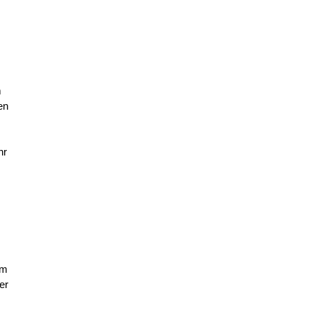
m
en
hr
um
er