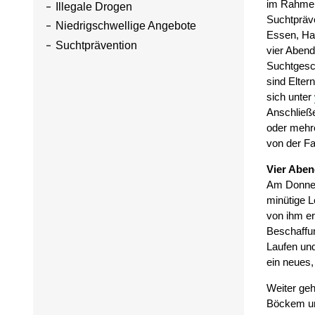
im Rahmen 
Illegale Drogen
Suchtpräv
Niedrigschwellige Angebote
Essen, Ham
Suchtprävention
vier Abend
Suchtgesc
sind Elter
sich unter
Anschließe
oder mehr
von der Fa
Vier Aben
Am Donner
minütige L
von ihm er
Beschaffun
Laufen und
ein neues,
Weiter geh
Böckem un