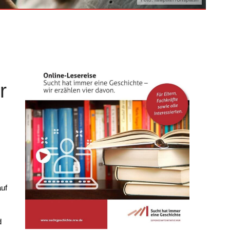
r
auf
d