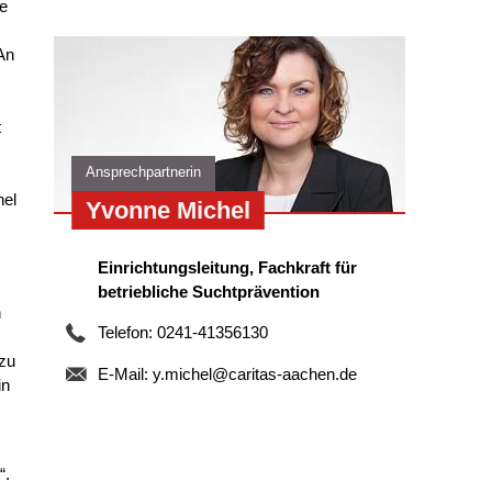
le
An
t
Ansprechpartnerin
hel
Yvonne Michel
Einrichtungsleitung, Fachkraft für
betriebliche Suchtprävention
n
Telefon: 0241-41356130
 zu
E-Mail:
y.michel@caritas-aachen.de
in
“.