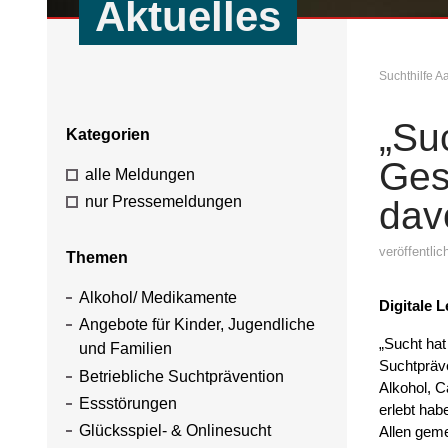
Aktuelles
Suchthilfe 
„Su
Kategorien
Ges
alle Meldungen
nur Pressemeldungen
dav
veröffentli
Themen
Alkohol/ Medikamente
Digitale 
Angebote für Kinder, Jugendliche
„Sucht hat
und Familien
Suchtpräve
Betriebliche Suchtprävention
Alkohol, C
Essstörungen
erlebt ha
Glücksspiel- & Onlinesucht
Allen geme