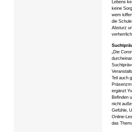
Lebens kei
keine Sor
wem kiffen
die Schule
Absturz un
verherrlic
Suchtpräv
„Die Coro
durcheinan
Suchtpräve
Veranstal
Teil auch 
Präsenzmög
ergänzt Yv
Befinden 
nicht auße
Gefühle, U
Online-Les
das Thema