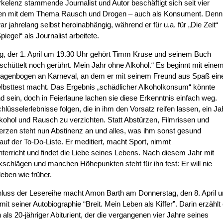
kelenz stammende Journalist und Autor beschäftigt sich seit vier
en mit dem Thema Rausch und Drogen – auch als Konsument. Denn
 jahrelang selbst heroinabhängig, während er für u.a. für „Die Zeit“
iegel“ als Journalist arbeitete.
g, der 1. April um 19.30 Uhr gehört Timm Kruse und seinem Buch
chüttelt noch gerührt. Mein Jahr ohne Alkohol.“ Es beginnt mit eine
ragenbogen an Karneval, an dem er mit seinem Freund aus Spaß ein
lbsttest macht. Das Ergebnis „schädlicher Alkoholkonsum“ könnte
d sein, doch in Feierlaune lachen sie diese Erkenntnis einfach weg.
hlüsselerlebnisse folgen, die in ihm den Vorsatz reifen lassen, ein Ja
lkohol und Rausch zu verzichten. Statt Abstürzen, Filmrissen und
rzen steht nun Abstinenz an und alles, was ihm sonst gesund
 auf der To-Do-Liste. Er meditiert, macht Sport, nimmt
erricht und findet die Liebe seines Lebens. Nach diesem Jahr mit
kschlägen und manchen Höhepunkten steht für ihn fest: Er will nie
leben wie früher.
luss der Lesereihe macht Amon Barth am Donnerstag, den 8. April 
mit seiner Autobiographie “Breit. Mein Leben als Kiffer”. Darin erzählt 
 als 20-jähriger Abiturient, der die vergangenen vier Jahre seines