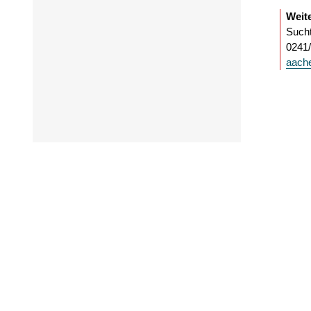
Weit
Sucht
0241
aach