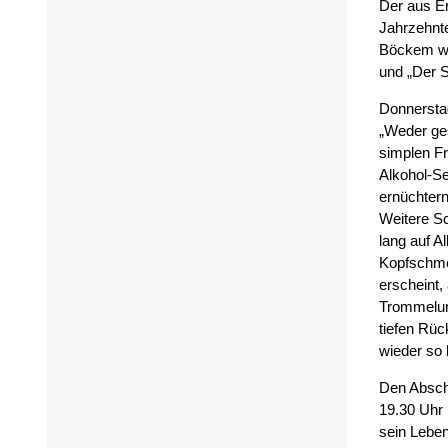
Der aus Er
Jahrzehnt
Böckem war
und „Der Sp
Donnersta
„Weder ges
simplen F
Alkohol-Se
ernüchtern
Weitere Sc
lang auf A
Kopfschme
erscheint,
Trommelunt
tiefen Rüc
wieder so 
Den Absch
19.30 Uhr 
sein Leben